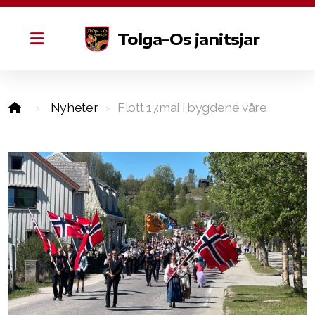
Tolga-Os janitsjar
Historie
Nyheter
Flott 17.mai i bygdene våre
Styret
Æresmedlemmer
Øvinger
Dugnad