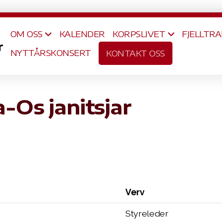
OM OSS
KALENDER
KORPSLIVET
FJELLTRA
r
NYTTÅRSKONSERT
KONTAKT OSS
a-Os janitsjar
Verv
Styreleder