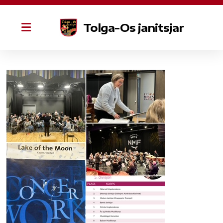
Tolga-Os janitsjar
Historie
Styret
Æresmedlemmer
Øvinger
Dugnad